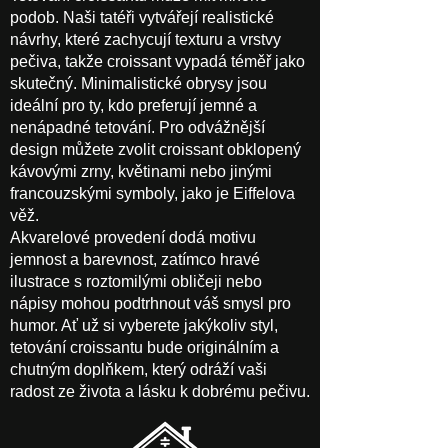
podob. Naši tatéři vytvářejí realistické
návrhy, které zachycují texturu a vrstvy
pečiva, takže croissant vypadá téměř jako
skutečný. Minimalistické obrysy jsou
ideální pro ty, kdo preferují jemné a
nenápadné tetování. Pro odvážnější
design můžete zvolit croissant obklopený
kávovými zrny, květinami nebo jinými
francouzskými symboly, jako je Eiffelova
věž.
Akvarelové provedení dodá motivu
jemnost a barevnost, zatímco hravé
ilustrace s roztomilými obličeji nebo
nápisy mohou podtrhnout váš smysl pro
humor. Ať už si vyberete jakýkoliv styl,
tetování croissantu bude originálním a
chutným doplňkem, který odráží vaši
radost ze života a lásku k dobrému pečivu.