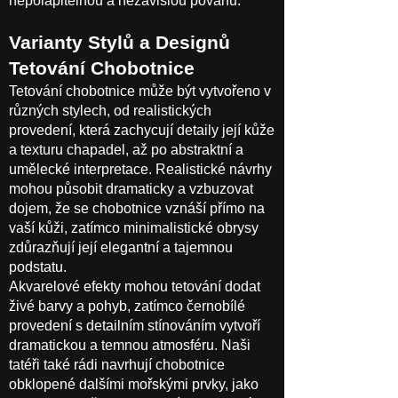
nepolapitelnou a nezávislou povahu.
Varianty Stylů a Designů
Tetování Chobotnice
Tetování chobotnice může být vytvořeno v
různých stylech, od realistických
provedení, která zachycují detaily její kůže
a texturu chapadel, až po abstraktní a
umělecké interpretace. Realistické návrhy
mohou působit dramaticky a vzbuzovat
dojem, že se chobotnice vznáší přímo na
vaší kůži, zatímco minimalistické obrysy
zdůrazňují její elegantní a tajemnou
podstatu.
Akvarelové efekty mohou tetování dodat
živé barvy a pohyb, zatímco černobílé
provedení s detailním stínováním vytvoří
dramatickou a temnou atmosféru. Naši
tatéři také rádi navrhují chobotnice
obklopené dalšími mořskými prvky, jako