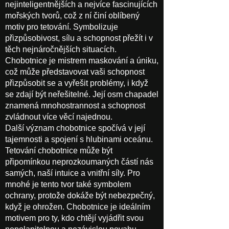
nejinteligentnějších a nejvíce fascinujících
mořských tvorů, což z ní činí oblíbený
motiv pro tetování. Symbolizuje
přizpůsobivost, sílu a schopnost přežít i v
těch nejnáročnějších situacích.
Chobotnice je mistrem maskování a úniku,
což může představovat vaši schopnost
přizpůsobit se a vyřešit problémy, i když
se zdají být neřešitelné. Její osm chapadel
znamená mnohostrannost a schopnost
zvládnout více věcí najednou.
Další význam chobotnice spočívá v její
tajemnosti a spojení s hlubinami oceánu.
Tetování chobotnice může být
připomínkou neprozkoumaných částí nás
samých, naší intuice a vnitřní síly. Pro
mnohé je tento tvor také symbolem
ochrany, protože dokáže být nebezpečný,
když je ohrožen. Chobotnice je ideálním
motivem pro ty, kdo chtějí vyjádřit svou